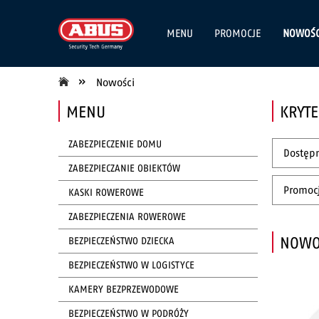
MENU
PROMOCJE
NOWOŚC
»
Nowości
MENU
KRYT
ZABEZPIECZENIE DOMU
Dostępn
ZABEZPIECZANIE OBIEKTÓW
Promocj
KASKI ROWEROWE
ZABEZPIECZENIA ROWEROWE
NOWO
BEZPIECZEŃSTWO DZIECKA
BEZPIECZEŃSTWO W LOGISTYCE
KAMERY BEZPRZEWODOWE
BEZPIECZEŃSTWO W PODRÓŻY