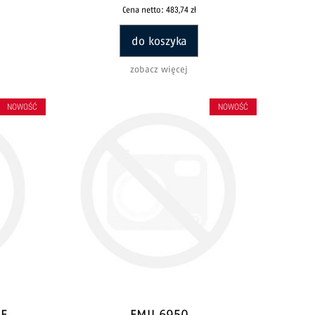
Cena netto:
483,74 zł
do koszyka
zobacz więcej
NOWOŚĆ
NOWOŚĆ
OE
FMU 6950