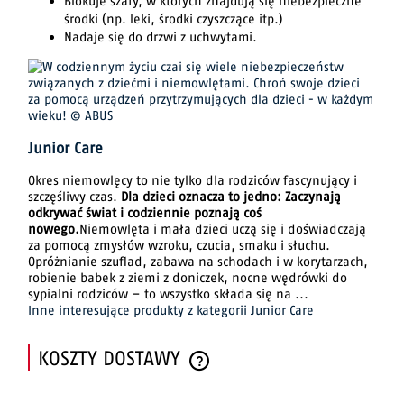
Blokuje szafy, w których znajdują się niebezpieczne
środki (np. leki, środki czyszczące itp.)
Nadaje się do drzwi z uchwytami.
Junior Care
Okres niemowlęcy to nie tylko dla rodziców fascynujący i
szczęśliwy czas.
Dla dzieci oznacza to jedno: Zaczynają
odkrywać świat i codziennie poznają coś
nowego.
Niemowlęta i mała dzieci uczą się i doświadczają
za pomocą zmysłów wzroku, czucia, smaku i słuchu.
Opróżnianie szuflad, zabawa na schodach i w korytarzach,
robienie babek z ziemi z doniczek, nocne wędrówki do
sypialni rodziców – to wszystko składa się na ...
Inne interesujące produkty z kategorii Junior Care
KOSZTY DOSTAWY
CENA NIE ZAWIERA EWENTUALNYCH KOSZTÓW PŁATNOŚCI