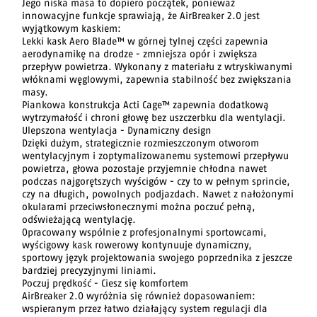
Jego niska masa to dopiero początek, ponieważ
innowacyjne funkcje sprawiają, że AirBreaker 2.0 jest
wyjątkowym kaskiem:
Lekki kask Aero Blade™ w górnej tylnej części zapewnia
aerodynamikę na drodze - zmniejsza opór i zwiększa
przepływ powietrza. Wykonany z materiału z wtryskiwanymi
włóknami węglowymi, zapewnia stabilność bez zwiększania
masy.
Piankowa konstrukcja Acti Cage™ zapewnia dodatkową
wytrzymałość i chroni głowę bez uszczerbku dla wentylacji.
Ulepszona wentylacja - Dynamiczny design
Dzięki dużym, strategicznie rozmieszczonym otworom
wentylacyjnym i zoptymalizowanemu systemowi przepływu
powietrza, głowa pozostaje przyjemnie chłodna nawet
podczas najgorętszych wyścigów - czy to w pełnym sprincie,
czy na długich, powolnych podjazdach. Nawet z nałożonymi
okularami przeciwsłonecznymi można poczuć pełną,
odświeżającą wentylację.
Opracowany wspólnie z profesjonalnymi sportowcami,
wyścigowy kask rowerowy kontynuuje dynamiczny,
sportowy język projektowania swojego poprzednika z jeszcze
bardziej precyzyjnymi liniami.
Poczuj prędkość - Ciesz się komfortem
AirBreaker 2.0 wyróżnia się również dopasowaniem:
wspieranym przez łatwo działający system regulacji dla